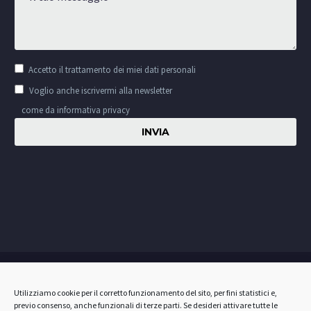
Accetto il
trattamento dei miei dati personali
Voglio anche iscrivermi alla newsletter
come da informativa privacy
Privacy & Cookie
Utilizziamo cookie per il corretto funzionamento del sito, per fini statistici e,
previo consenso, anche funzionali di terze parti. Se desideri attivare tutte le