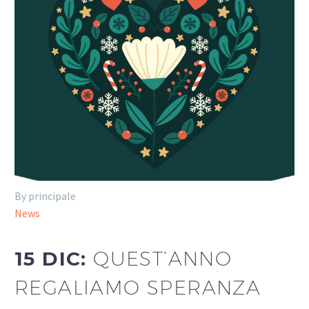
By principale
News
15 DIC:
QUEST’ANNO
REGALIAMO SPERANZA