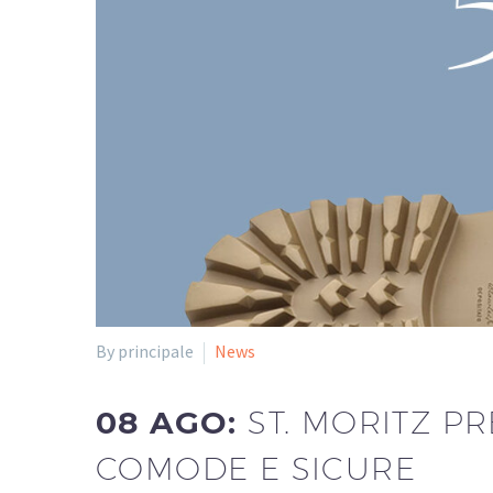
By principale
News
08 AGO:
ST. MORITZ P
COMODE E SICURE