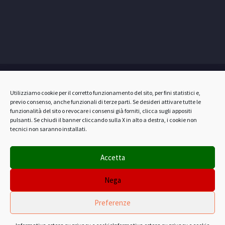
Privacy & Cookie
Utilizziamo cookie per il corretto funzionamento del sito, per fini statistici e,
previo consenso, anche funzionali di terze parti. Se desideri attivare tutte le
funzionalità del sito o revocare i consensi già forniti, clicca sugli appositi
pulsanti. Se chiudi il banner cliccando sulla X in alto a destra, i cookie non
tecnici non saranno installati.
Copyright © 2017 Gommus. Tutti i diritti riservati. P.IVA 00792520421.
Accetta
Nega
PR MARCHE FESR 2021/2027 - CUP B92E25007710007
Totale investimento € 291.800,00 - Totale contributo
Preferenze
concesso € 145.900,00