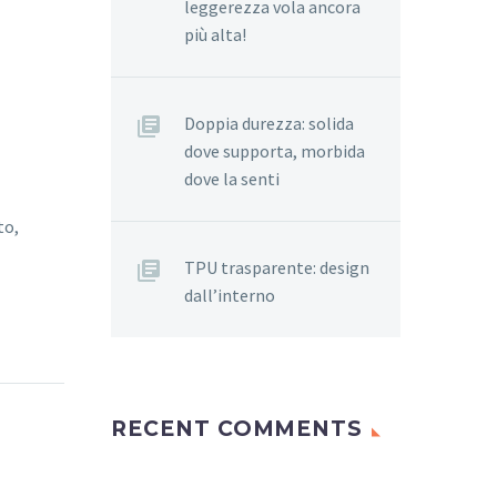
leggerezza vola ancora
più alta!
Doppia durezza: solida
dove supporta, morbida
dove la senti
to,
TPU trasparente: design
dall’interno
RECENT COMMENTS