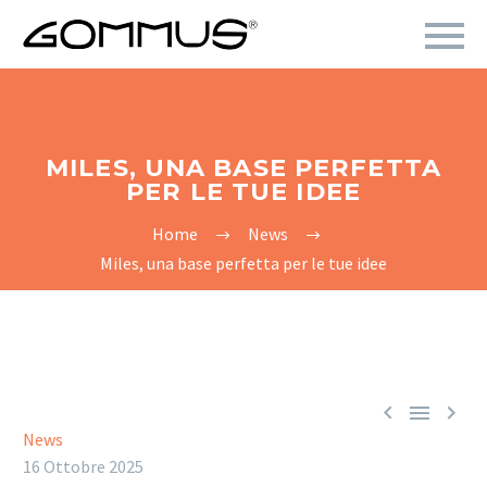
MILES, UNA BASE PERFETTA
PER LE TUE IDEE
Home
News
Miles, una base perfetta per le tue idee



News
16 Ottobre 2025