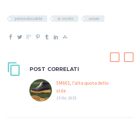
personalizzabile
st. moritz
unisex
POST CORRELATI
SM601, l’alta quota dello
stile
SM601 è la nuova suola
19 Dic 2025
della linea St. Moritz,
realizzata in Blowtech:
superleggera, flessibile,
ideale per calzature da
trekking urbano e