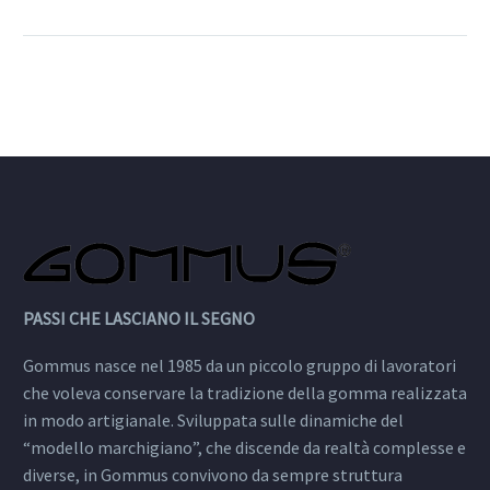
la qualità unica della
mescola, un Blowtech-
GUM migliorato,
estremamente morbido
flessibile.
PASSI CHE LASCIANO IL SEGNO
Gommus nasce nel 1985 da un piccolo gruppo di lavoratori
che voleva conservare la tradizione della gomma realizzata
in modo artigianale. Sviluppata sulle dinamiche del
“modello marchigiano”, che discende da realtà complesse e
diverse, in Gommus convivono da sempre struttura