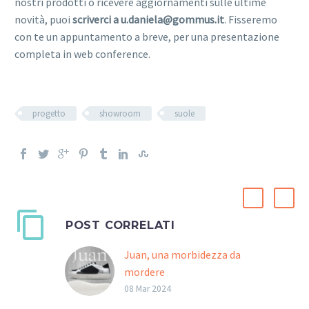
nostri prodotti o ricevere aggiornamenti sulle ultime
novità, puoi
scriverci a u.daniela@gommus.it
. Fisseremo
con te un appuntamento a breve, per una presentazione
completa in web conference.
progetto
showroom
suole
POST CORRELATI
Juan, una morbidezza da
mordere
Semplice e pulita nel
08 Mar 2024
design, Juan colpisce per