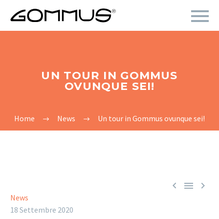
UN TOUR IN GOMMUS
OVUNQUE SEI!
Home
News
Un tour in Gommus ovunque sei!



News
18 Settembre 2020