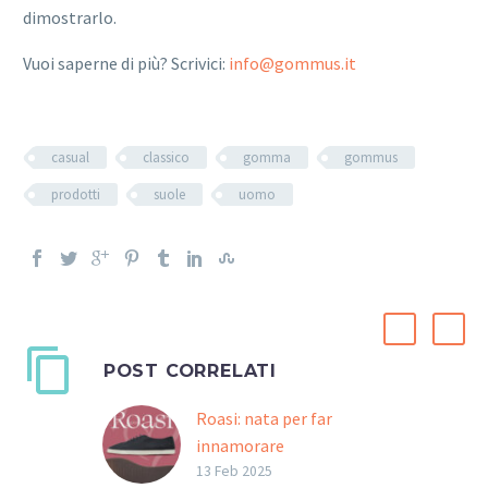
dimostrarlo.
Vuoi saperne di più? Scrivici:
info@gommus.it
casual
classico
gomma
gommus
prodotti
suole
uomo
POST CORRELATI
Roasi: nata per far
innamorare
Roasi è l’ultima suola
13 Feb 2025