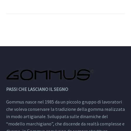
Gommus a farci girare la
testa. Comoda, in
gomma, è progettata
per una calzatura in stile
Sporty Chic.
PASSI CHE LASCIANO IL SEGNO
Gommus nasce nel 1985 da un piccolo gruppo di lavoratori
che voleva conservare la tradizione della gomma realizzata
in modo artigianale. Sviluppata sulle dinamiche del
“modello marchigiano”, che discende da realtà complesse e
diverse, in Gommus convivono da sempre struttura