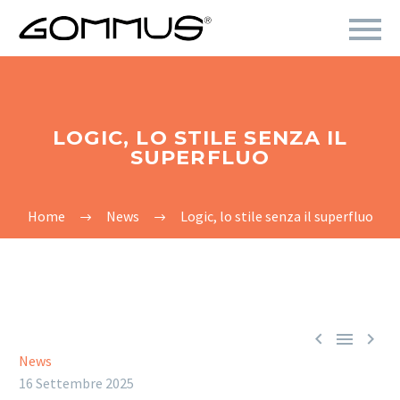
LOGIC, LO STILE SENZA IL
SUPERFLUO
Home
News
Logic, lo stile senza il superfluo



News
16 Settembre 2025