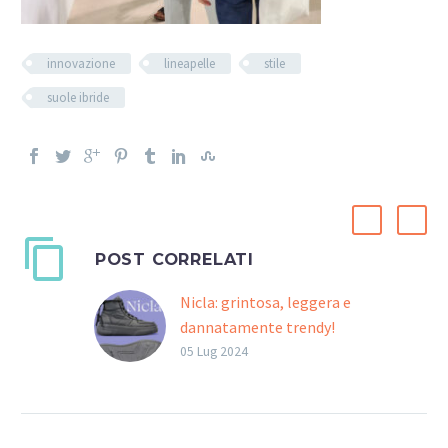
innovazione
lineapelle
stile
suole ibride
POST CORRELATI
Nicla: grintosa, leggera e
dannatamente trendy!
Ispirata dalle tendenze
05 Lug 2024
più in voga, Nicla
sorprende con l’unione di
comfort e stile: fuori