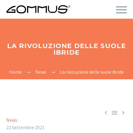
LA RIVOLUZIONE DELLE SUOLE
IBRIDE
Home
News
La rivoluzione delle suole ibride



News
22 Settembre 2021